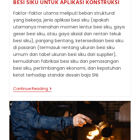
BESI SIKU UNTUK APLIKASI KONSTRUKSI
Faktor-faktor utama meliputi beban struktural
yang bekerja, jenis aplikasi besi siku (apakah
utamanya menahan momen lentur besi siku, gaya
geser besi siku, atau gaya aksial dan rentan tekuk
besi siku), panjang bentang, ketersediaan besi siku
di pasaran (termasuk rentang ukuran besi siku
umum dan tabel ukuran besi siku dari supplier),
kemudahan fabrikasi besi siku dan pemasangan
besi siku, pertimbangan ekonomi, dan kepatuhan
ketat terhadap standar desain baja SNI.
PEMILIHAN
Continue Reading
UKURAN
DAN
KETEBALAN
BESI
SIKU
UNTUK
APLIKASI
KONSTRUKSI