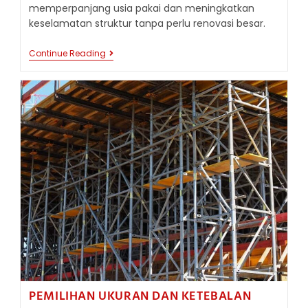
memperpanjang usia pakai dan meningkatkan
keselamatan struktur tanpa perlu renovasi besar.
APLIKASI
Continue Reading
BESI
SIKU
DALAM
PERBAIKAN
DAN
PERKUATAN
STRUKTUR
BETON
&
BAJA
EKSISTING
PEMILIHAN UKURAN DAN KETEBALAN