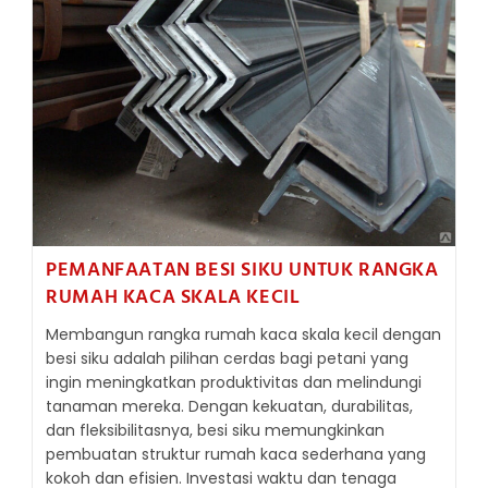
AMPUH
UNTUK
DURABILITAS
MAKSIMAL
DI
LINGKUNGAN
AGRESIF
PEMANFAATAN BESI SIKU UNTUK RANGKA
RUMAH KACA SKALA KECIL
Membangun rangka rumah kaca skala kecil dengan
besi siku adalah pilihan cerdas bagi petani yang
ingin meningkatkan produktivitas dan melindungi
tanaman mereka. Dengan kekuatan, durabilitas,
dan fleksibilitasnya, besi siku memungkinkan
pembuatan struktur rumah kaca sederhana yang
kokoh dan efisien. Investasi waktu dan tenaga