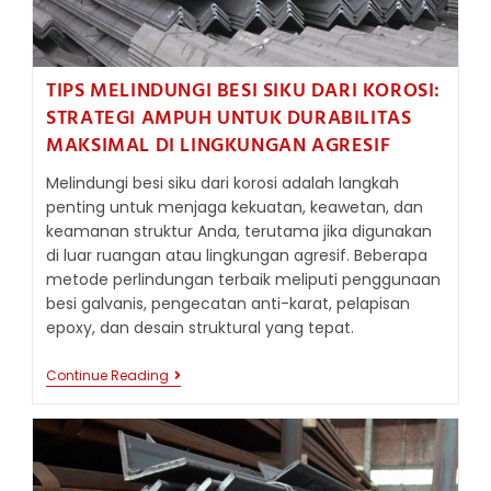
TIPS MELINDUNGI BESI SIKU DARI KOROSI:
STRATEGI AMPUH UNTUK DURABILITAS
MAKSIMAL DI LINGKUNGAN AGRESIF
Melindungi besi siku dari korosi adalah langkah
penting untuk menjaga kekuatan, keawetan, dan
keamanan struktur Anda, terutama jika digunakan
di luar ruangan atau lingkungan agresif. Beberapa
metode perlindungan terbaik meliputi penggunaan
besi galvanis, pengecatan anti-karat, pelapisan
epoxy, dan desain struktural yang tepat.
TIPS
Continue Reading
MELINDUNGI
BESI
SIKU
DARI
KOROSI:
STRATEGI