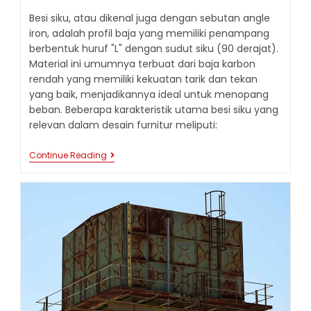
Besi siku, atau dikenal juga dengan sebutan angle
iron, adalah profil baja yang memiliki penampang
berbentuk huruf "L" dengan sudut siku (90 derajat).
Material ini umumnya terbuat dari baja karbon
rendah yang memiliki kekuatan tarik dan tekan
yang baik, menjadikannya ideal untuk menopang
beban. Beberapa karakteristik utama besi siku yang
relevan dalam desain furnitur meliputi:
PERAN
Continue Reading
BESI
SIKU
DALAM
DESAIN
FURNITUR:
ELEMEN
STRUKTURAL
DAN
DEKORATIF
YANG
SERBAGUNA