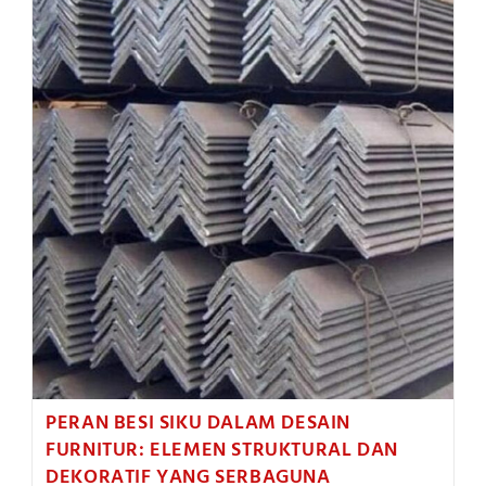
UMUM
DI
PASARAN:
PANDUAN
LENGKAP
DIMENSI
KAKI
DAN
KETEBALANNYA
PERAN BESI SIKU DALAM DESAIN
FURNITUR: ELEMEN STRUKTURAL DAN
DEKORATIF YANG SERBAGUNA