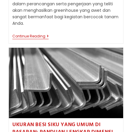
dalam perancangan serta pengerjaan yang teliti
akan menghasilkan greenhouse yang awet dan
sangat bermanfaat bagi kegiatan bercocok tanam
Anda.
PEMANFAATAN
Continue Reading
BESI
SIKU
UNTUK
RANGKA
RUMAH
KACA
SKALA
KECIL
UKURAN BESI SIKU YANG UMUM DI