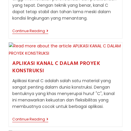
yang tepat. Dengan teknik yang benar, kanal C
dapat tetap stabil dan tahan lama meski dalam
kondisi lingkungan yang menantang.
TEKNIK
Continue Reading
PEMASANGAN
KANAL
C
DI
AREA
CURAH
APLIKASI KANAL C DALAM PROYEK
HUJAN
TINGGI:
KONSTRUKSI
PANDUAN
LENGKAP
Aplikasi Kanal C adalah salah satu material yang
UNTUK
sangat penting dalam dunia konstruksi. Dengan
STRUKTUR
AMAN
bentuknya yang khas menyerupai huruf "C", kanal
DAN
ini menawarkan kekuatan dan fleksibilitas yang
TAHAN
LAMA
membuatnya cocok untuk berbagai aplikasi.
APLIKASI
Continue Reading
KANAL
C