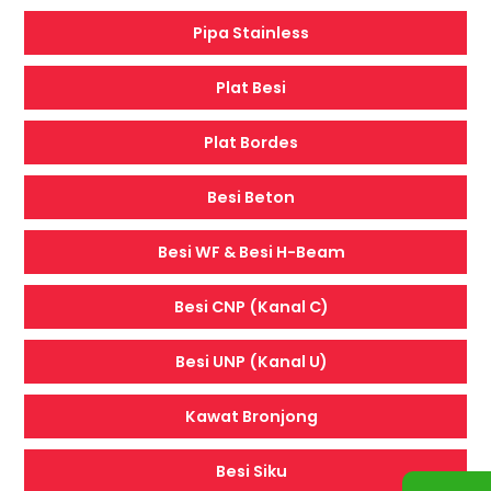
Pipa Stainless
Plat Besi
Plat Bordes
Besi Beton
Besi WF & Besi H-Beam
Besi CNP (Kanal C)
Besi UNP (Kanal U)
Kawat Bronjong
Besi Siku