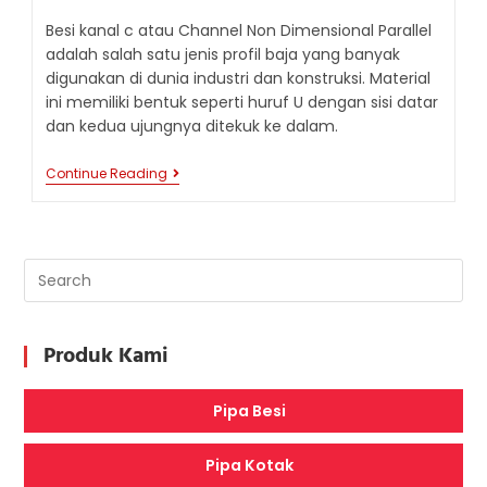
Besi kanal c atau Channel Non Dimensional Parallel
adalah salah satu jenis profil baja yang banyak
digunakan di dunia industri dan konstruksi. Material
ini memiliki bentuk seperti huruf U dengan sisi datar
dan kedua ujungnya ditekuk ke dalam.
Besi
Continue Reading
Kanal
C
Di
Dunia
Industri
Dan
Konstruksi
Produk Kami
Pipa Besi
Pipa Kotak