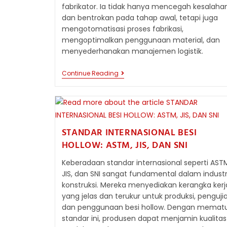
fabrikator. Ia tidak hanya mencegah kesalaha
dan bentrokan pada tahap awal, tetapi juga
mengotomatisasi proses fabrikasi,
mengoptimalkan penggunaan material, dan
menyederhanakan manajemen logistik.
INTEGRASI
Continue Reading
DESAIN
DAN
FABRIKASI
BESI
HOLLOW
DENGAN
TEKNOLOGI
STANDAR INTERNASIONAL BESI
BIM
HOLLOW: ASTM, JIS, DAN SNI
Keberadaan standar internasional seperti AST
JIS, dan SNI sangat fundamental dalam industr
konstruksi. Mereka menyediakan kerangka kerj
yang jelas dan terukur untuk produksi, pengujia
dan penggunaan besi hollow. Dengan mematu
standar ini, produsen dapat menjamin kualitas