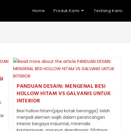
Home
Produk Kami
Tentang Kami
SI
PANDUAN DESAIN: MENGENAL BESI
HOLLOW HITAM VS GALVANIS UNTUK
INTERIOR
i
Besi hollow hitam(pipa kotak berongga) telah
as
menjadi elemen wajib dalam perancangan
interior bergaya industrial, minimalis
kontemporer, maupun skandinavia. Sifatnya