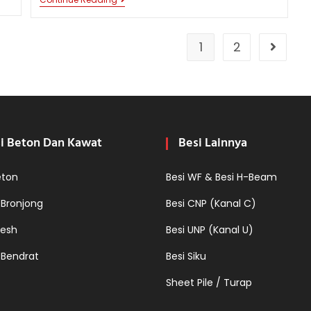
PENGARUH
BESI
HOLLOW
TERHADAP
EFISIENSI
1
2
Go to t
BIAYA
DAN
WAKTU
PENGERJAAN
DALAM
PROYEK
KONSTRUKSI
i Beton Dan Kawat
Besi Lainnya
eton
Besi WF & Besi H-Beam
 Bronjong
Besi CNP (Kanal C)
esh
Besi UNP (Kanal U)
 Bendrat
Besi Siku
Sheet Pile / Turap