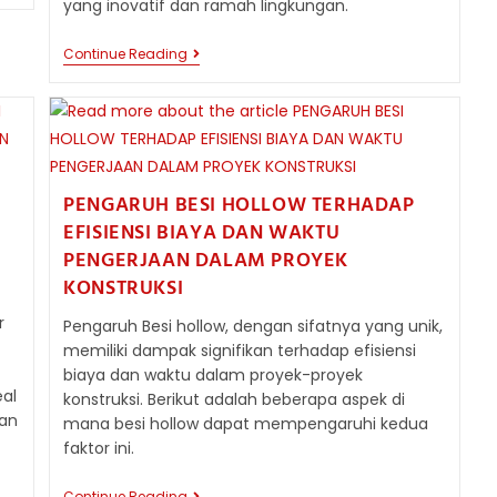
yang inovatif dan ramah lingkungan.
PENGGUNAAN
Continue Reading
BESI
HOLLOW:
DESAIN
INTERIOR
MODERN
DAN
BANGUNAN
RAMAH
PENGARUH BESI HOLLOW TERHADAP
LINGKUNGAN
EFISIENSI BIAYA DAN WAKTU
PENGERJAAN DALAM PROYEK
KONSTRUKSI
r
Pengaruh Besi hollow, dengan sifatnya yang unik,
memiliki dampak signifikan terhadap efisiensi
biaya dan waktu dalam proyek-proyek
al
konstruksi. Berikut adalah beberapa aspek di
dan
mana besi hollow dapat mempengaruhi kedua
faktor ini.
Continue Reading