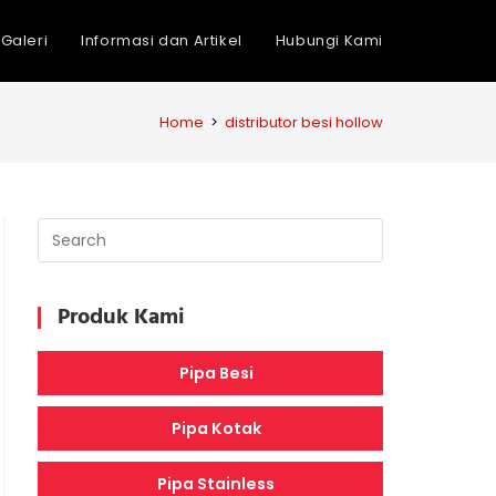
Galeri
Informasi dan Artikel
Hubungi Kami
Home
>
distributor besi hollow
Produk Kami
Pipa Besi
Pipa Kotak
Pipa Stainless