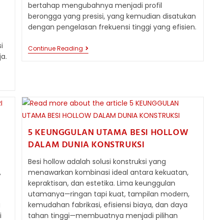
bertahap mengubahnya menjadi profil
berongga yang presisi, yang kemudian disatukan
dengan pengelasan frekuensi tinggi yang efisien.
i
PROSES
Continue Reading
ja.
PRODUKSI
BESI
HOLLOW:
MEMAHAMI
COLD
FORMING
DAN
ROLL
FORMING
5 KEUNGGULAN UTAMA BESI HOLLOW
DALAM DUNIA KONSTRUKSI
Besi hollow adalah solusi konstruksi yang
,
menawarkan kombinasi ideal antara kekuatan,
kepraktisan, dan estetika. Lima keunggulan
utamanya—ringan tapi kuat, tampilan modern,
g
kemudahan fabrikasi, efisiensi biaya, dan daya
i
tahan tinggi—membuatnya menjadi pilihan