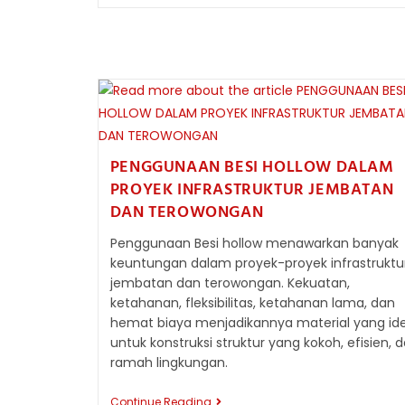
BESI
HOLLOW:
FAKTOR
PENENTU
DI
BALIK
ANGKA
DI
PASARAN
PENGGUNAAN BESI HOLLOW DALAM
PROYEK INFRASTRUKTUR JEMBATAN
DAN TEROWONGAN
Penggunaan Besi hollow menawarkan banyak
keuntungan dalam proyek-proyek infrastruktu
jembatan dan terowongan. Kekuatan,
ketahanan, fleksibilitas, ketahanan lama, dan
hemat biaya menjadikannya material yang ide
untuk konstruksi struktur yang kokoh, efisien, 
ramah lingkungan.
PENGGUNAAN
Continue Reading