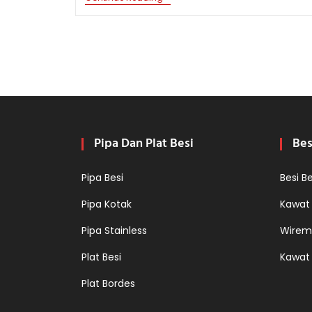
BESI
HOLLOW
DALAM
PROYEK
INFRASTRUKTUR
JEMBATAN
DAN
TEROWONGAN
Pipa Dan Plat Besi
Bes
Pipa Besi
Besi B
Pipa Kotak
Kawat
Pipa Stainless
Wirem
Plat Besi
Kawat
Plat Bordes