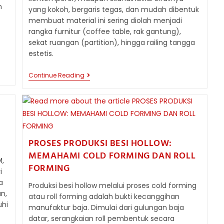
n
yang kokoh, bergaris tegas, dan mudah dibentuk
membuat material ini sering diolah menjadi
rangka furnitur (coffee table, rak gantung),
sekat ruangan (partition), hingga railing tangga
estetis.
PANDUAN
Continue Reading
DESAIN:
MENGENAL
BESI
HOLLOW
HITAM
VS
GALVANIS
UNTUK
PROSES PRODUKSI BESI HOLLOW:
INTERIOR
MEMAHAMI COLD FORMING DAN ROLL
M,
FORMING
i
a
Produksi besi hollow melalui proses cold forming
n,
atau roll forming adalah bukti kecanggihan
hi
manufaktur baja. Dimulai dari gulungan baja
datar, serangkaian roll pembentuk secara