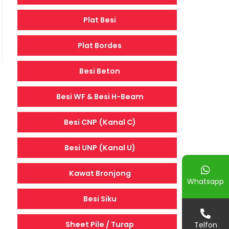
Plat Besi
Plat Bordes
Besi Beton
Besi WF & Besi H-Beam
Besi CNP (Kanal C)
Besi UNP (Kanal U)
Kawat Bronjong
Whatsapp
Besi Siku
Sheet Pile / Turap
Telfon