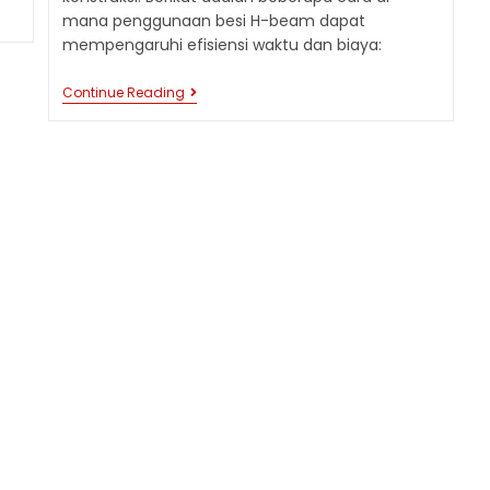
mana penggunaan besi H-beam dapat
mempengaruhi efisiensi waktu dan biaya:
PENGGUNAAN
Continue Reading
BESI
H-
BEAM
MEMPENGARUHI
EFISIENSI
WAKTU
DAN
BIAYA
DALAM
PROYEK
KONSTRUKSI