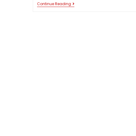
BESI
Continue Reading
H-
BEAM
:
MANFAAT
BESI
H-
BEAM
DALAM
BERBAGAI
INDUSTRI