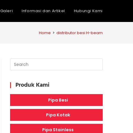
Galeri
Informasi dan Artikel
Hubungi Kami
Home
>
distributor besi H-beam
Produk Kami
Pipa Besi
Pipa Kotak
Pipa Stainless