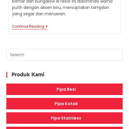
kamar dan bungalow di resor ini didominasi warna
putih dengan aksen biru, menciptakan tampilan
yang segar dan menawan.
SANTORINI
Continue Reading
BEACH
RESORT:
SENTUHAN
MEDITERANIA
DI
PULAU
TROPIS
LOMBOK
Produk Kami
Pipa Besi
Pipa Kotak
Pipa Stainless