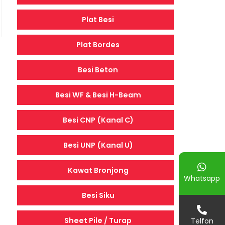
Plat Besi
Plat Bordes
Besi Beton
Besi WF & Besi H-Beam
Besi CNP (Kanal C)
Besi UNP (Kanal U)
Kawat Bronjong
Whatsapp
Besi Siku
Sheet Pile / Turap
Telfon