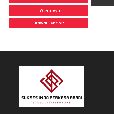
Wiremesh
Kawat Bendrat