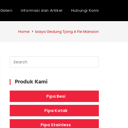
Galeri
Informasi dan Artikel
Hubungi Kami
Home
>
biaya Gedung Tjong A Fie Mansion
Produk Kami
Pipa Besi
Pipa Kotak
Pipa Stainless