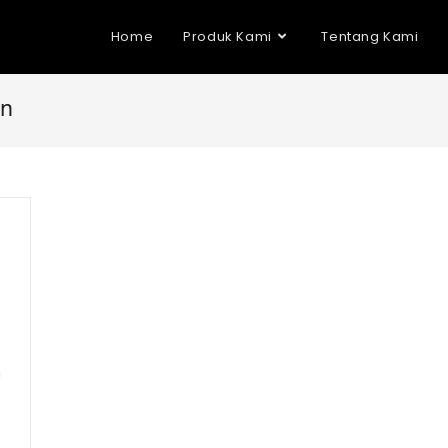
Home
Produk Kami
Tentang Kami
on
n