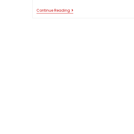
GEDUNG
Continue Reading
TJONG
A
FIE
MANSION,
MEDAN:
JEJAK
KEMEGAHAN
DAN
SEJARAH
SEORANG
KONGLOMERAT
TIONGHOA