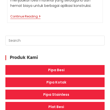
menjadikan besi material yang serbaguna dan
hemat biaya untuk berbagai aplikasi konstruksi.
KEUNTUNGAN
Continue Reading
MENGGUNAKAN
BESI
DALAM
KONSTRUKSI
Produk Kami
Pipa Besi
Pipa Kotak
Pipa Stainless
Plat Besi