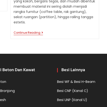
yang kokoh, bergaris tegas, dan mudah dibentuk
membuat material ini sering diolah menjadi
rangka furnitur (coffee table, rak gantung),
sekat ruangan (partition), hingga railing tangga
estetis.
PANDUAN
Continue Reading
DESAIN:
MENGENAL
BESI
HOLLOW
HITAM
VS
GALVANIS
UNTUK
INTERIOR
i Beton Dan Kawat
Besi Lainnya
eton
Besi WF & Besi H-Beam
 Bronjong
Besi CNP (Kanal C)
esh
Besi UNP (Kanal U)