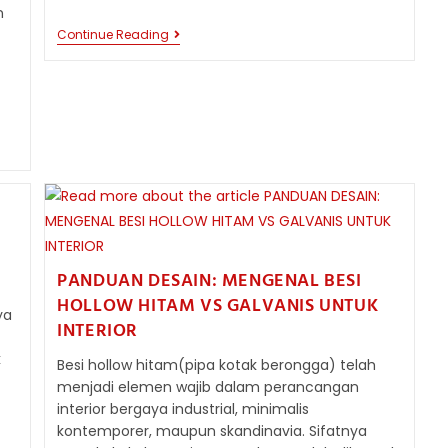
n
DISTRIBUTOR
Continue Reading
BESI
HOLLOW
KEDIRI
JAWA
TIMUR
PANDUAN DESAIN: MENGENAL BESI
HOLLOW HITAM VS GALVANIS UNTUK
ya
INTERIOR
k
Besi hollow hitam(pipa kotak berongga) telah
menjadi elemen wajib dalam perancangan
interior bergaya industrial, minimalis
kontemporer, maupun skandinavia. Sifatnya