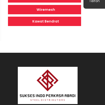
Telfon
Wiremesh
Kawat Bendrat