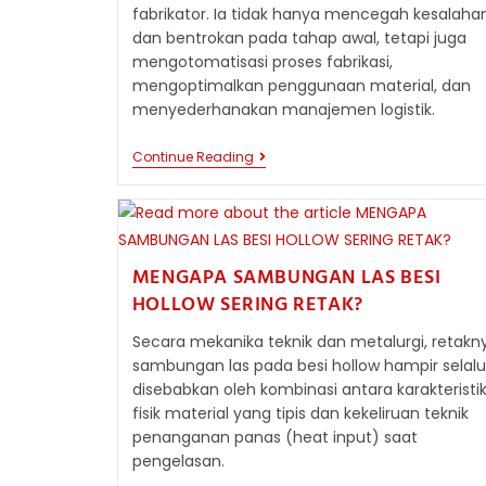
fabrikator. Ia tidak hanya mencegah kesalaha
dan bentrokan pada tahap awal, tetapi juga
mengotomatisasi proses fabrikasi,
mengoptimalkan penggunaan material, dan
menyederhanakan manajemen logistik.
INTEGRASI
Continue Reading
DESAIN
DAN
FABRIKASI
BESI
HOLLOW
DENGAN
MENGAPA SAMBUNGAN LAS BESI
TEKNOLOGI
BIM
HOLLOW SERING RETAK?
Secara mekanika teknik dan metalurgi, retakn
sambungan las pada besi hollow hampir selalu
disebabkan oleh kombinasi antara karakteristi
fisik material yang tipis dan kekeliruan teknik
penanganan panas (heat input) saat
pengelasan.