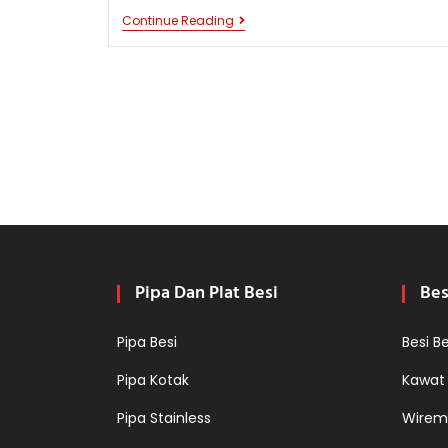
MENGAPA
Continue Reading
SAMBUNGAN
LAS
BESI
HOLLOW
SERING
RETAK?
Pipa Dan Plat Besi
Bes
Pipa Besi
Besi B
Pipa Kotak
Kawat
Pipa Stainless
Wirem