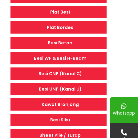
Plat Besi
Plat Bordes
Besi Beton
Besi WF & Besi H-Beam
Besi CNP (Kanal C)
Besi UNP (Kanal U)
Kawat Bronjong
Whatsapp
Besi Siku
Sheet Pile / Turap