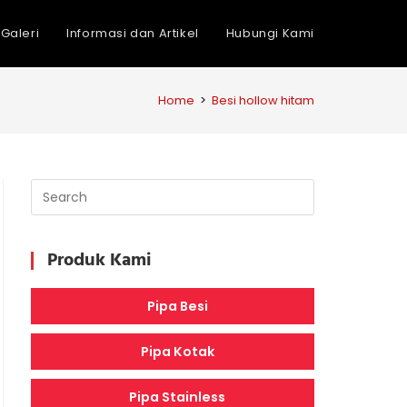
Galeri
Informasi dan Artikel
Hubungi Kami
Home
>
Besi hollow hitam
Produk Kami
Pipa Besi
Pipa Kotak
Pipa Stainless