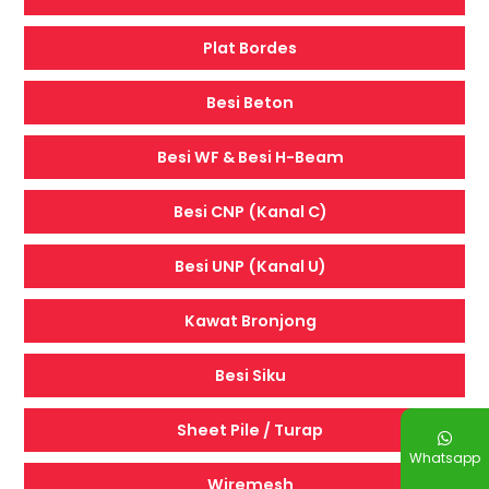
Plat Bordes
Besi Beton
Besi WF & Besi H-Beam
Besi CNP (Kanal C)
Besi UNP (Kanal U)
Kawat Bronjong
Besi Siku
Sheet Pile / Turap
Whatsapp
Wiremesh