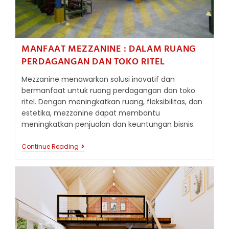
MANFAAT MEZZANINE : DALAM RUANG
PERDAGANGAN DAN TOKO RITEL
Mezzanine menawarkan solusi inovatif dan
bermanfaat untuk ruang perdagangan dan toko
ritel. Dengan meningkatkan ruang, fleksibilitas, dan
estetika, mezzanine dapat membantu
meningkatkan penjualan dan keuntungan bisnis.
MANFAAT
Continue Reading
MEZZANINE
:
DALAM
RUANG
PERDAGANGAN
DAN
TOKO
RITEL