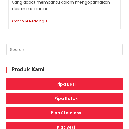
yang dapat membantu dalam mengoptimalkan
desain mezzanine
STRATEGI
Continue Reading
MENGOPTIMALKAN
DESAIN
MEZZANINE
UNTUK
RUANG
PERKANTORAN
Produk Kami
Pipa Besi
Pipa Kotak
Pipa Stainless
Plat Besi