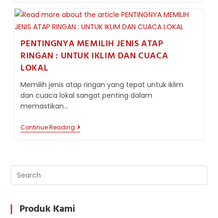
BAJA
RINGAN
DAN
KEUNTUNGANNYA
DALAM
PENTINGNYA MEMILIH JENIS ATAP
PEMBANGUNAN
RINGAN : UNTUK IKLIM DAN CUACA
LOKAL
Memilih jenis atap ringan yang tepat untuk iklim
dan cuaca lokal sangat penting dalam
memastikan…
PENTINGNYA
Continue Reading
MEMILIH
JENIS
ATAP
RINGAN
:
UNTUK
IKLIM
DAN
CUACA
LOKAL
Produk Kami