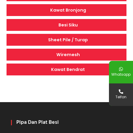
Kawat Bronjong
Besi Siku
Sheet Pile / Turap
Wiremesh
Kawat Bendrat
Whatsapp
Telfon
Pipa Dan Plat Besi