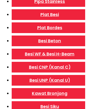
Pipa Stainless
Plat Besi
Plat Bordes
Besi Beton
Besi WF & Besi H-Beam
Besi CNP (Kanal C)
Besi UNP (Kanal U)
Kawat Bronjong
Besi Siku