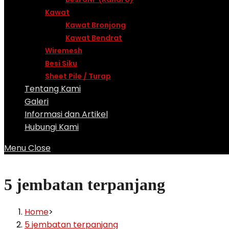
Kawat
Kawat Bronjong
Kawat Bendrat
Wiremesh
Besi Siku
Sheet Pile / Turap
Tentang Kami
Galeri
Informasi dan Artikel
Hubungi Kami
Menu
Close
5 jembatan terpanjang
Home
>
5 jembatan terpanjang