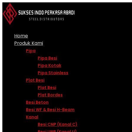
Skip
to
content
Home
Produk Kami
Pipa
Pipa Besi
Pipa Kotak
Pipa Stainless
Plat Besi
Plat Besi
Plat Bordes
Besi Beton
Besi WF & Besi H-Beam
Kanal
Besi CNP (Kanal C)
Besi UNP (Kanal U)