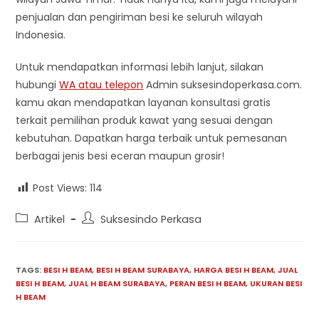
penjualan dan pengiriman besi ke seluruh wilayah
Indonesia.
Untuk mendapatkan informasi lebih lanjut, silakan
hubungi
WA atau telepon
Admin suksesindoperkasa.com.
kamu akan mendapatkan layanan konsultasi gratis
terkait pemilihan produk kawat yang sesuai dengan
kebutuhan. Dapatkan harga terbaik untuk pemesanan
berbagai jenis besi eceran maupun grosir!
Post Views:
114
Post
Post
Artikel
Suksesindo Perkasa
category:
author:
TAGS:
BESI H BEAM
,
BESI H BEAM SURABAYA
,
HARGA BESI H BEAM
,
JUAL
BESI H BEAM
,
JUAL H BEAM SURABAYA
,
PERAN BESI H BEAM
,
UKURAN BESI
H BEAM