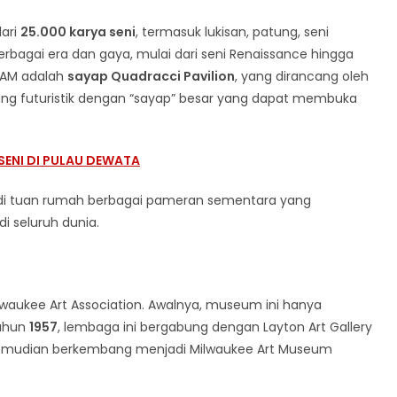
dari
25.000 karya seni
, termasuk lukisan, patung, seni
erbagai era dan gaya, mulai dari seni Renaissance hingga
 MAM adalah
sayap Quadracci Pavilion
, yang dirancang oleh
yang futuristik dengan “sayap” besar yang dapat membuka
SENI DI PULAU DEWATA
adi tuan rumah berbagai pameran sementara yang
i seluruh dunia.
waukee Art Association. Awalnya, museum ini hanya
tahun
1957
, lembaga ini bergabung dengan Layton Art Gallery
kemudian berkembang menjadi Milwaukee Art Museum