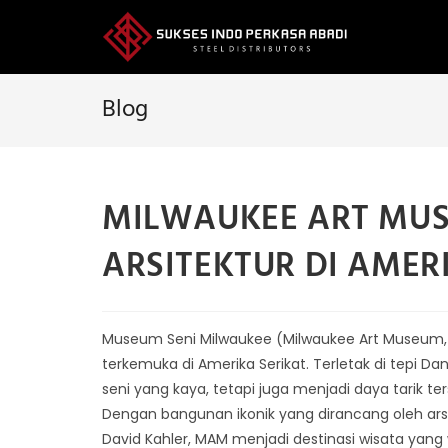
Skip
to
content
Blog
MILWAUKEE ART MUS
ARSITEKTUR DI AMER
Museum Seni Milwaukee (Milwaukee Art Museum, MA
terkemuka di Amerika Serikat. Terletak di tepi 
seni yang kaya, tetapi juga menjadi daya tarik t
Dengan bangunan ikonik yang dirancang oleh arsit
David Kahler, MAM menjadi destinasi wisata yang w