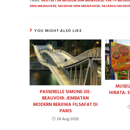
TAGS:
ARSITEKTUR MUSEUM SENI MILWAUKEE
,
FAKTA MUSEUM
SENI MILWAUKEE
,
MUSEUM SENI MILWAUKEE
,
SEJARAH MUSEUM
YOU MIGHT ALSO LIKE
MUSEU
PASSERELLE SIMONE-DE-
HIRATA: 
BEAUVOIR: JEMBATAN
MODERN BERJIWA FILSAFAT DI
PARIS
29 Aug 2025