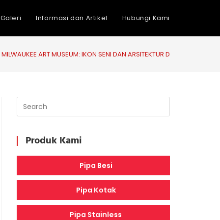
Galeri
Informasi dan Artikel
Hubungi Kami
MILWAUKEE ART MUSEUM: IKON SENI DAN ARSITEKTUR DI AMERIKA SERIK
Produk Kami
Pipa Besi
Pipa Kotak
Pipa Stainless