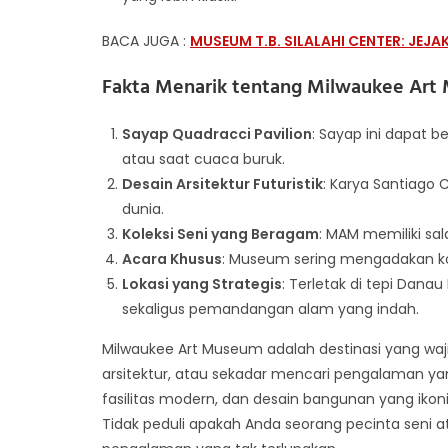
BACA JUGA :
MUSEUM T.B. SILALAHI CENTER: JE
Fakta Menarik tentang Milwaukee Ar
Sayap Quadracci Pavilion
: Sayap ini dapat 
atau saat cuaca buruk.
Desain Arsitektur Futuristik
: Karya Santiago 
dunia.
Koleksi Seni yang Beragam
: MAM memiliki sal
Acara Khusus
: Museum sering mengadakan kon
Lokasi yang Strategis
: Terletak di tepi Dan
sekaligus pemandangan alam yang indah.
Milwaukee Art Museum adalah destinasi yang wajib 
arsitektur, atau sekadar mencari pengalaman yang
fasilitas modern, dan desain bangunan yang iko
Tidak peduli apakah Anda seorang pecinta seni 