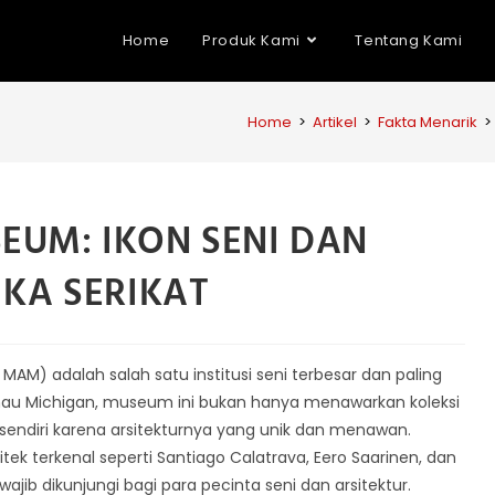
Home
Produk Kami
Tentang Kami
Home
>
Artikel
>
Fakta Menarik
>
EUM: IKON SENI DAN
IKA SERIKAT
M) adalah salah satu institusi seni terbesar dan paling
Danau Michigan, museum ini bukan hanya menawarkan koleksi
ersendiri karena arsitekturnya yang unik dan menawan.
ek terkenal seperti Santiago Calatrava, Eero Saarinen, dan
ajib dikunjungi bagi para pecinta seni dan arsitektur.