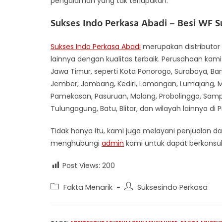
pengalaman yang tak terlupakan.
Sukses Indo Perkasa Abadi –
Besi WF S
Sukses Indo Perkasa Abadi
merupakan distributor 
lainnya dengan kualitas terbaik. Perusahaan kami
Jawa Timur, seperti Kota Ponorogo, Surabaya, Ban
Jember, Jombang, Kediri, Lamongan, Lumajang, Ma
Pamekasan, Pasuruan, Malang, Probolinggo, Samp
Tulungagung, Batu, Blitar, dan wilayah lainnya di 
Tidak hanya itu, kami juga melayani penjualan da
menghubungi
admin
kami untuk dapat berkonsul
Post Views:
200
Post
Post
Fakta Menarik
Suksesindo Perkasa
category:
author: