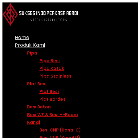
Skip
to
content
Home
Produk Kami
Pipa
Pipa Besi
Pipa Kotak
Pipa Stainless
Plat Besi
Plat Besi
Plat Bordes
Besi Beton
Besi WF & Besi H-Beam
Kanal
Besi CNP (Kanal C)
Besi UNP (Kanal U)