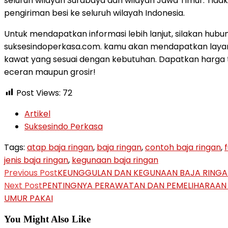
seluruh wilayah Surabaya dan wilayah Jawa Timur. Tidak
pengiriman besi ke seluruh wilayah Indonesia.
Untuk mendapatkan informasi lebih lanjut, silakan hubu
suksesindoperkasa.com. kamu akan mendapatkan layanan
kawat yang sesuai dengan kebutuhan. Dapatkan harga t
eceran maupun grosir!
Post Views:
72
Post
Artikel
category:
Post
Suksesindo Perkasa
author:
Tags:
atap baja ringan
,
baja ringan
,
contoh baja ringan
,
jenis baja ringan
,
kegunaan baja ringan
Read
Previous Post
KEUNGGULAN DAN KEGUNAAN BAJA RINGA
more
Next Post
PENTINGNYA PERAWATAN DAN PEMELIHARAAN 
UMUR PAKAI
articles
You Might Also Like