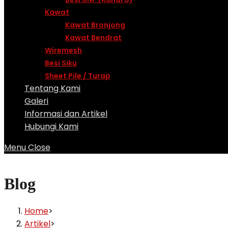
Kawat
Kawat Bronjong
Kawat Bendrat
Wiremesh
Besi Siku
Sheet Pile / Turap
Tentang Kami
Galeri
Informasi dan Artikel
Hubungi Kami
Menu
Close
Blog
Home
>
Artikel
>