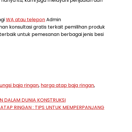
 hanya itu, kami juga melayani penjualan dan
ngi
WA atau telepon
Admin
 konsultasi gratis terkait pemilihan produk
erbaik untuk pemesanan berbagai jenis besi
fungsi baja ringan
,
harga atap baja ringan
,
N DALAM DUNIA KONSTRUKSI
ATAP RINGAN : TIPS UNTUK MEMPERPANJANG