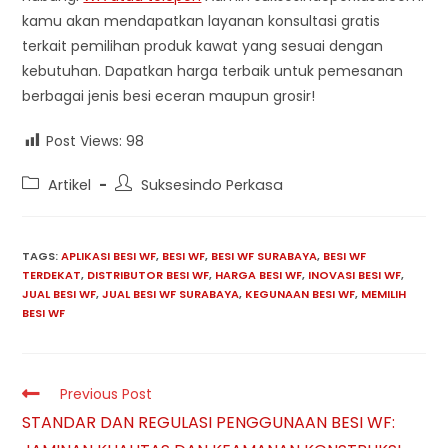
kamu akan mendapatkan layanan konsultasi gratis
terkait pemilihan produk kawat yang sesuai dengan
kebutuhan. Dapatkan harga terbaik untuk pemesanan
berbagai jenis besi eceran maupun grosir!
Post Views:
98
Post
Post
Artikel
Suksesindo Perkasa
category:
author:
TAGS:
APLIKASI BESI WF
,
BESI WF
,
BESI WF SURABAYA
,
BESI WF
TERDEKAT
,
DISTRIBUTOR BESI WF
,
HARGA BESI WF
,
INOVASI BESI WF
,
JUAL BESI WF
,
JUAL BESI WF SURABAYA
,
KEGUNAAN BESI WF
,
MEMILIH
BESI WF
Read
Previous Post
more
STANDAR DAN REGULASI PENGGUNAAN BESI WF:
articles