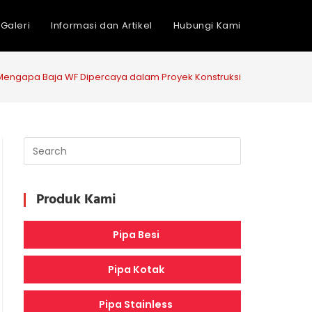
Galeri
Informasi dan Artikel
Hubungi Kami
: Mengapa Baja WF Dipercaya dalam Proyek Konstruksi?
Produk Kami
Pipa Besi
Pipa Kotak
Pipa Stainless