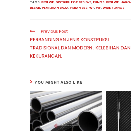
TAGS:
BESI WF
,
DISTRIBUTOR BESI WF
,
FUNGSI BESI WF
,
HARGA
BESAR
,
PEMILIHAN BAJA
,
PERAN BESI WF
,
WF
,
WIDE FLANGE
Read
Previous Post
more
PERBANDINGAN JENIS KONSTRUKSI
articles
TRADISIONAL DAN MODERN : KELEBIHAN DAN
KEKURANGAN.
YOU MIGHT ALSO LIKE