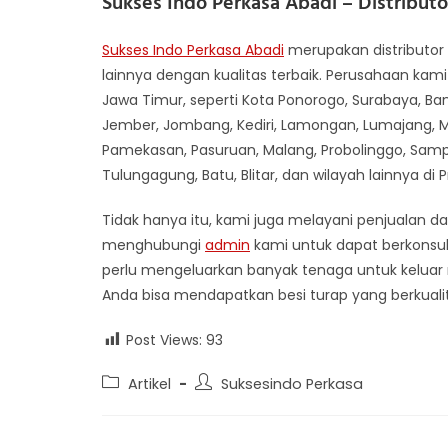
Sukses Indo Perkasa Abadi – Distribut
Sukses Indo Perkasa Abadi
merupakan distributor 
lainnya dengan kualitas terbaik. Perusahaan kami
Jawa Timur, seperti Kota Ponorogo, Surabaya, Ban
Jember, Jombang, Kediri, Lamongan, Lumajang, Ma
Pamekasan, Pasuruan, Malang, Probolinggo, Samp
Tulungagung, Batu, Blitar, dan wilayah lainnya di 
Tidak hanya itu, kami juga melayani penjualan da
menghubungi
admin
kami untuk dapat berkonsul
perlu mengeluarkan banyak tenaga untuk keluar
Anda bisa mendapatkan besi turap yang berkualit
Post Views:
93
Post
Post
Artikel
Suksesindo Perkasa
category:
author: