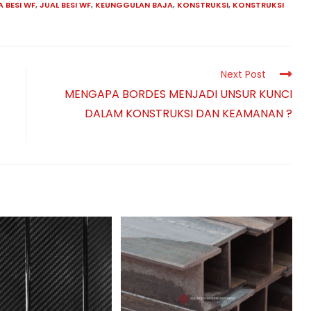
 BESI WF
,
JUAL BESI WF
,
KEUNGGULAN BAJA
,
KONSTRUKSI
,
KONSTRUKSI
Next Post
MENGAPA BORDES MENJADI UNSUR KUNCI
DALAM KONSTRUKSI DAN KEAMANAN ?