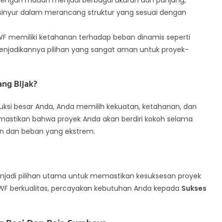
dengan mudah menjadi berbagai ukuran dan panjang,
insinyur dalam merancang struktur yang sesuai dengan
WF memiliki ketahanan terhadap beban dinamis seperti
njadikannya pilihan yang sangat aman untuk proyek-
ng Bijak?
uksi besar Anda, Anda memilih kekuatan, ketahanan, dan
memastikan bahwa proyek Anda akan berdiri kokoh selama
an dan beban yang ekstrem.
njadi pilihan utama untuk memastikan kesuksesan proyek
 WF berkualitas, percayakan kebutuhan Anda kepada
Sukses