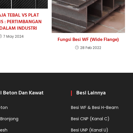
AJA TEBAL VS PLAT
PIS : PERTIMBANGAN
 DALAM INDUSTRI
7 May 2024
Fungsi Besi WF (Wide Flange)
28 Feb 2022
i Beton Dan Kawat
Besi Lainnya
eton
Besi WF & Besi H-Beam
 Bronjong
Besi CNP (Kanal C)
esh
Besi UNP (Kanal U)