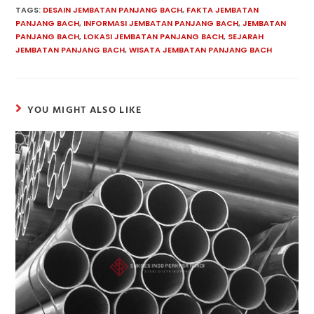
TAGS:
DESAIN JEMBATAN PANJANG BACH
,
FAKTA JEMBATAN
PANJANG BACH
,
INFORMASI JEMBATAN PANJANG BACH
,
JEMBATAN
PANJANG BACH
,
LOKASI JEMBATAN PANJANG BACH
,
SEJARAH
JEMBATAN PANJANG BACH
,
WISATA JEMBATAN PANJANG BACH
YOU MIGHT ALSO LIKE