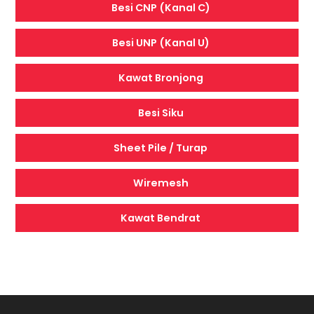
Besi CNP (Kanal C)
Besi UNP (Kanal U)
Kawat Bronjong
Besi Siku
Sheet Pile / Turap
Wiremesh
Kawat Bendrat