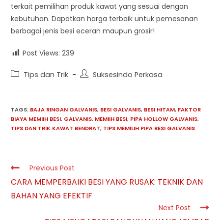
terkait pemilihan produk kawat yang sesuai dengan
kebutuhan. Dapatkan harga terbaik untuk pemesanan
berbagai jenis besi eceran maupun grosir!
Post Views:
239
Post
Post
Tips dan Trik
Suksesindo Perkasa
category:
author:
TAGS:
BAJA RINGAN GALVANIS
,
BESI GALVANIS
,
BESI HITAM
,
FAKTOR
BIAYA MEMIIH BESI
,
GALVANIS
,
MEMIIH BESI
,
PIPA HOLLOW GALVANIS
,
TIPS DAN TRIK KAWAT BENDRAT
,
TIPS MEMILIH PIPA BESI GALVANIS
Read
Previous Post
more
CARA MEMPERBAIKI BESI YANG RUSAK: TEKNIK DAN
articles
BAHAN YANG EFEKTIF
Next Post