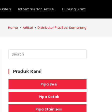
Galeri
Informasi dan Artikel
Hubungi Kami
Home
>
Artikel
>
Distributor Plat Besi Semarang
Produk Kami
Pipa Besi
Pipa Kotak
Pipa Stainless