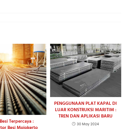
PENGGUNAAN PLAT KAPAL DI
LUAR KONSTRUKSI MARITIM :
TREN DAN APLIKASI BARU
Besi Terpercaya :
30 May 2024
utor Besi Mojokerto