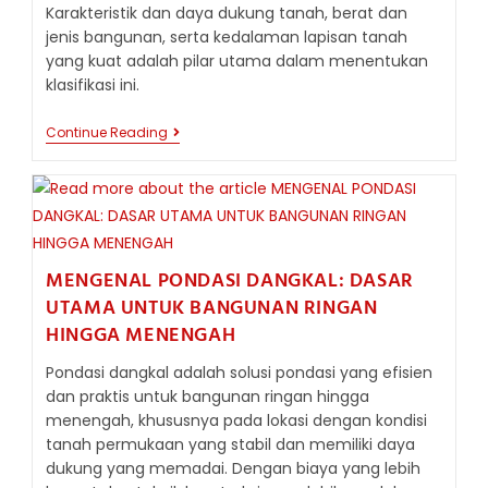
Karakteristik dan daya dukung tanah, berat dan
jenis bangunan, serta kedalaman lapisan tanah
yang kuat adalah pilar utama dalam menentukan
klasifikasi ini.
TIPS
Continue Reading
MEMILIH
JENIS
PONDASI
DANGKAL
ATAU
DALAM?
INILAH
FAKTOR-
MENGENAL PONDASI DANGKAL: DASAR
FAKTOR
UTAMA UNTUK BANGUNAN RINGAN
PENENTUNYA
DALAM
HINGGA MENENGAH
KONSTRUKSI
Pondasi dangkal adalah solusi pondasi yang efisien
dan praktis untuk bangunan ringan hingga
menengah, khususnya pada lokasi dengan kondisi
tanah permukaan yang stabil dan memiliki daya
dukung yang memadai. Dengan biaya yang lebih