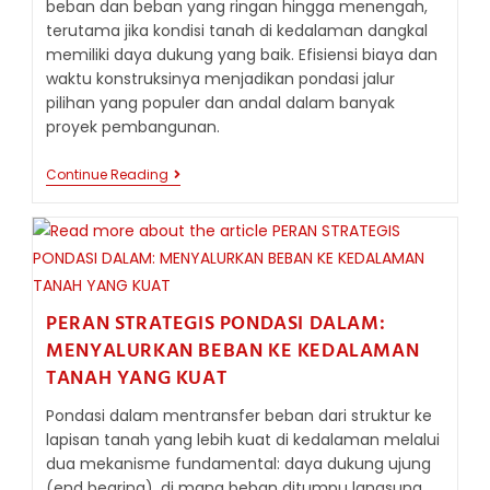
beban dan beban yang ringan hingga menengah,
terutama jika kondisi tanah di kedalaman dangkal
memiliki daya dukung yang baik. Efisiensi biaya dan
waktu konstruksinya menjadikan pondasi jalur
pilihan yang populer dan andal dalam banyak
proyek pembangunan.
PONDASI
Continue Reading
JALUR
(STRIP
FOOTING):
PONDASI
IDEAL
UNTUK
DINDING
BEBAN
PERAN STRATEGIS PONDASI DALAM:
YANG
MENYALURKAN BEBAN KE KEDALAMAN
STABIL
TANAH YANG KUAT
Pondasi dalam mentransfer beban dari struktur ke
lapisan tanah yang lebih kuat di kedalaman melalui
dua mekanisme fundamental: daya dukung ujung
(end bearing), di mana beban ditumpu langsung