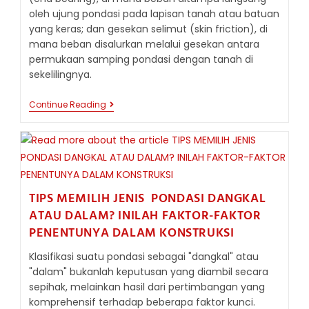
oleh ujung pondasi pada lapisan tanah atau batuan
yang keras; dan gesekan selimut (skin friction), di
mana beban disalurkan melalui gesekan antara
permukaan samping pondasi dengan tanah di
sekelilingnya.
PERAN
Continue Reading
STRATEGIS
PONDASI
DALAM:
MENYALURKAN
BEBAN
KE
KEDALAMAN
TANAH
TIPS MEMILIH JENIS PONDASI DANGKAL
YANG
ATAU DALAM? INILAH FAKTOR-FAKTOR
KUAT
PENENTUNYA DALAM KONSTRUKSI
Klasifikasi suatu pondasi sebagai "dangkal" atau
"dalam" bukanlah keputusan yang diambil secara
sepihak, melainkan hasil dari pertimbangan yang
komprehensif terhadap beberapa faktor kunci.