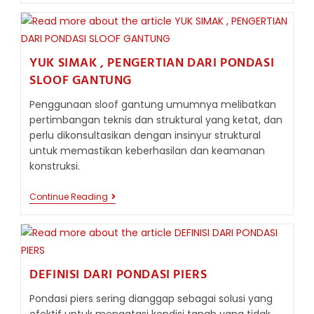
PONDASI
DANGKAL:
SAMPAI
SEBERAPA
TINGGI
YUK SIMAK , PENGERTIAN DARI PONDASI
DAN
BERAT
SLOOF GANTUNG
STRUKTUR
BISA
Penggunaan sloof gantung umumnya melibatkan
DITOPANG?
pertimbangan teknis dan struktural yang ketat, dan
perlu dikonsultasikan dengan insinyur struktural
untuk memastikan keberhasilan dan keamanan
konstruksi.
YUK
Continue Reading
SIMAK
,
PENGERTIAN
DARI
PONDASI
SLOOF
DEFINISI DARI PONDASI PIERS
GANTUNG
Pondasi piers sering dianggap sebagai solusi yang