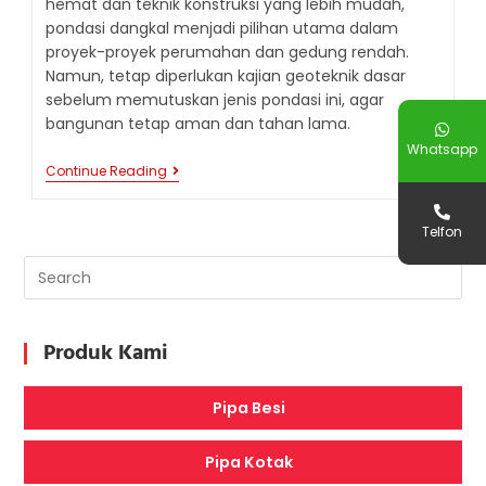
hemat dan teknik konstruksi yang lebih mudah,
pondasi dangkal menjadi pilihan utama dalam
proyek-proyek perumahan dan gedung rendah.
Namun, tetap diperlukan kajian geoteknik dasar
sebelum memutuskan jenis pondasi ini, agar
bangunan tetap aman dan tahan lama.
Whatsapp
MENGENAL
Continue Reading
PONDASI
DANGKAL:
DASAR
Telfon
UTAMA
UNTUK
BANGUNAN
RINGAN
HINGGA
MENENGAH
Produk Kami
Pipa Besi
Pipa Kotak