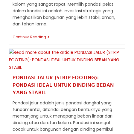
kolom yang sangat rapat. Memilih pondasi pelat
dalam kondisi ini adalah investasi strategis yang
menghasilkan bangunan yang lebih stabil, aman,
dan tahan lama.
PONDASI
Continue Reading
PELAT
VS
TAPAK
GABUNGAN:
KEUNTUNGAN
STRATEGIS
DALAM
KONSTRUKSI
PONDASI JALUR (STRIP FOOTING):
MODERN
PONDASI IDEAL UNTUK DINDING BEBAN
YANG STABIL
Pondasi jalur adalah jenis pondasi dangkal yang
fundamental, ditandai dengan bentuknya yang
memanjang untuk menopang beban linear dari
dinding atau deretan kolom. Pondasi ini sangat
cocok untuk bangunan dengan dinding pemikul