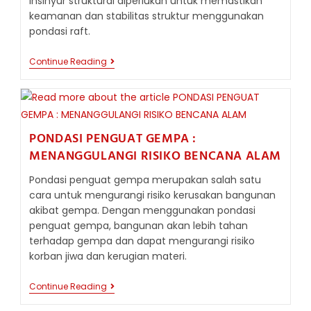
insinyur struktural diperlukan untuk memastikan
keamanan dan stabilitas struktur menggunakan
pondasi raft.
YUK
Continue Reading
,
KENAL
LEBIH
DEKAT
DENGAN
ISTILAH
PONDASI PENGUAT GEMPA :
PONDASI
RAFT
MENANGGULANGI RISIKO BENCANA ALAM
Pondasi penguat gempa merupakan salah satu
cara untuk mengurangi risiko kerusakan bangunan
akibat gempa. Dengan menggunakan pondasi
penguat gempa, bangunan akan lebih tahan
terhadap gempa dan dapat mengurangi risiko
korban jiwa dan kerugian materi.
PONDASI
Continue Reading
PENGUAT
GEMPA