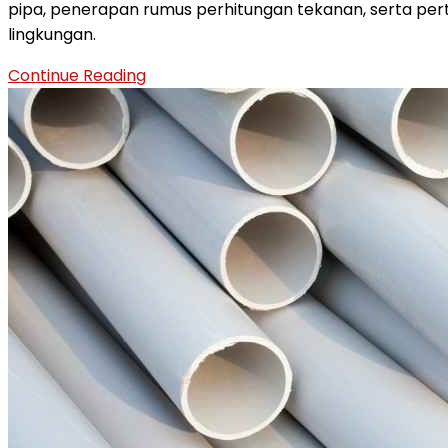
pipa, penerapan rumus perhitungan tekanan, serta pe
KEGUNAAN
lingkungan.
LAIN
DARI
MENENTUKAN
Continue Reading
PIPA
TEKANAN
OVAL
MAKSIMAL
?
PIPA:
PANDUAN
LENGKAP
DAN
KOMPREHENSIF