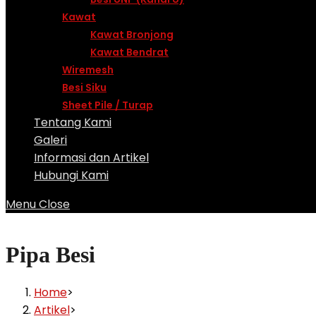
Kawat
Kawat Bronjong
Kawat Bendrat
Wiremesh
Besi Siku
Sheet Pile / Turap
Tentang Kami
Galeri
Informasi dan Artikel
Hubungi Kami
Menu
Close
Pipa Besi
Home
>
Artikel
>