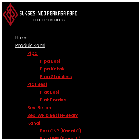
Skip
to
content
Home
Produk Kami
Pipa
Pipa Besi
Pipa Kotak
Pipa Stainless
Plat Besi
Plat Besi
Plat Bordes
Besi Beton
Besi WF & Besi H-Beam
Kanal
Besi CNP (Kanal C)
Besi UNP (Kanal U)