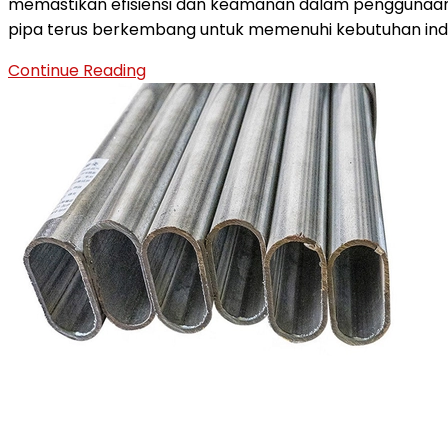
memastikan efisiensi dan keamanan dalam penggunaan
pipa terus berkembang untuk memenuhi kebutuhan indu
MENGENAL
Continue Reading
APLIKASI
PIPA
DALAM
BERBAGAI
SEKTOR
INDUSTRI