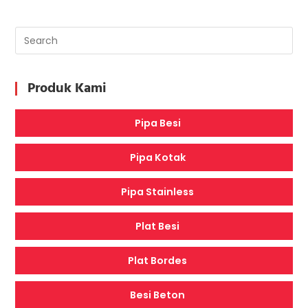
TELEKOMUNIKASI,
DAN
AIR
Produk Kami
Pipa Besi
Pipa Kotak
Pipa Stainless
Plat Besi
Plat Bordes
Besi Beton