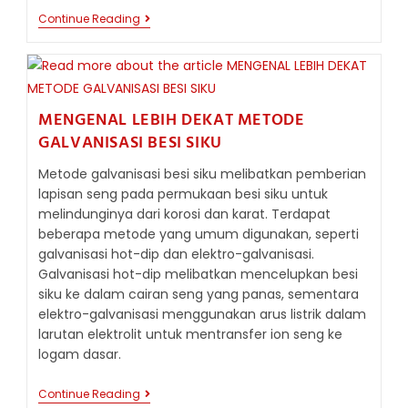
UKURAN
Continue Reading
BESI
SIKU
YANG
UMUM
DI
PASARAN:
MENGENAL LEBIH DEKAT METODE
PANDUAN
LENGKAP
GALVANISASI BESI SIKU
DIMENSI
KAKI
Metode galvanisasi besi siku melibatkan pemberian
DAN
lapisan seng pada permukaan besi siku untuk
KETEBALANNYA
melindunginya dari korosi dan karat. Terdapat
beberapa metode yang umum digunakan, seperti
galvanisasi hot-dip dan elektro-galvanisasi.
Galvanisasi hot-dip melibatkan mencelupkan besi
siku ke dalam cairan seng yang panas, sementara
elektro-galvanisasi menggunakan arus listrik dalam
larutan elektrolit untuk mentransfer ion seng ke
logam dasar.
MENGENAL
Continue Reading