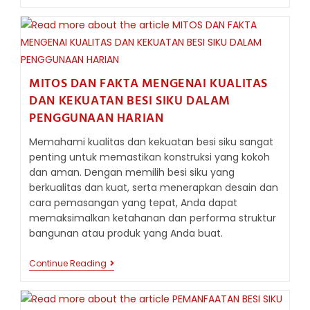
MELINDUNGI
BESI
SIKU
DARI
KOROSI:
STRATEGI
AMPUH
UNTUK
MITOS DAN FAKTA MENGENAI KUALITAS
DURABILITAS
DAN KEKUATAN BESI SIKU DALAM
MAKSIMAL
DI
PENGGUNAAN HARIAN
LINGKUNGAN
AGRESIF
Memahami kualitas dan kekuatan besi siku sangat
penting untuk memastikan konstruksi yang kokoh
dan aman. Dengan memilih besi siku yang
berkualitas dan kuat, serta menerapkan desain dan
cara pemasangan yang tepat, Anda dapat
memaksimalkan ketahanan dan performa struktur
bangunan atau produk yang Anda buat.
MITOS
Continue Reading
DAN
FAKTA
MENGENAI
KUALITAS