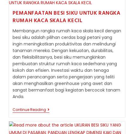
DAN
KEKUATAN
PEMANFAATAN BESI SIKU UNTUK RANGKA
BESI
SIKU
RUMAH KACA SKALA KECIL
DALAM
PENGGUNAAN
Membangun rangka rumah kaca skala kecil dengan
HARIAN
besi siku adalah pilihan cerdas bagi petani yang
ingin meningkatkan produktivitas dan melindungi
tanaman mereka. Dengan kekuatan, durabilitas,
dan fleksibilitasnya, besi siku memungkinkan
pembuatan struktur rumah kaca sederhana yang
kokoh dan efisien. Investasi waktu dan tenaga
dalam perancangan serta pengerjaan yang teliti
akan menghasilkan greenhouse yang awet dan
sangat bermanfaat bagi kegiatan bercocok tanam
Anda.
PEMANFAATAN
Continue Reading
BESI
SIKU
UNTUK
RANGKA
RUMAH