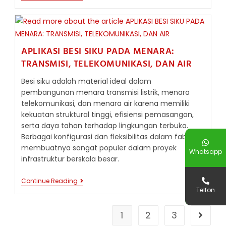
BESI
SIKU
DALAM
PEMBUATAN
MEJA
KERJA,
APLIKASI BESI SIKU PADA MENARA:
TROLI,
DAN
TRANSMISI, TELEKOMUNIKASI, DAN AIR
PERLENGKAPAN
BENGKEL
Besi siku adalah material ideal dalam
pembangunan menara transmisi listrik, menara
telekomunikasi, dan menara air karena memiliki
kekuatan struktural tinggi, efisiensi pemasangan,
serta daya tahan terhadap lingkungan terbuka.
Berbagai konfigurasi dan fleksibilitas dalam fabrikasi
membuatnya sangat populer dalam proyek
Whatsapp
infrastruktur berskala besar.
APLIKASI
Continue Reading
BESI
Telfon
SIKU
PADA
MENARA:
1
2
3
Go to t
TRANSMISI,