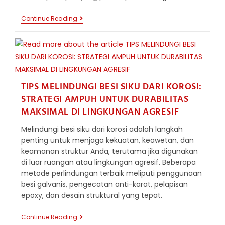
KETERBATASAN
Continue Reading
PENGGUNAAN
BESI
SIKU:
MEMAHAMI
BATASAN
DALAM
APLIKASI
STRUKTURAL
TIPS MELINDUNGI BESI SIKU DARI KOROSI:
STRATEGI AMPUH UNTUK DURABILITAS
MAKSIMAL DI LINGKUNGAN AGRESIF
Melindungi besi siku dari korosi adalah langkah
penting untuk menjaga kekuatan, keawetan, dan
keamanan struktur Anda, terutama jika digunakan
di luar ruangan atau lingkungan agresif. Beberapa
metode perlindungan terbaik meliputi penggunaan
besi galvanis, pengecatan anti-karat, pelapisan
epoxy, dan desain struktural yang tepat.
TIPS
Continue Reading