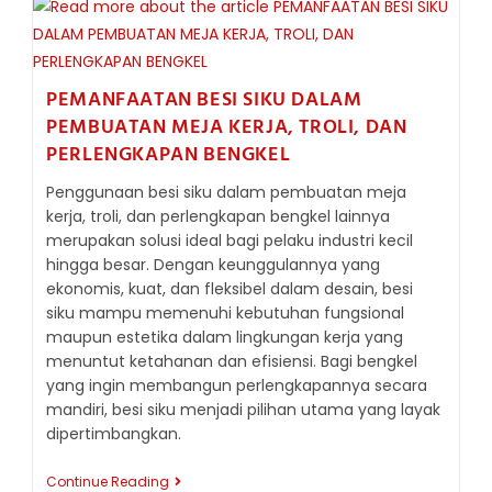
DALAM
DESAIN
FURNITUR:
ELEMEN
STRUKTURAL
DAN
PEMANFAATAN BESI SIKU DALAM
DEKORATIF
PEMBUATAN MEJA KERJA, TROLI, DAN
YANG
SERBAGUNA
PERLENGKAPAN BENGKEL
Penggunaan besi siku dalam pembuatan meja
kerja, troli, dan perlengkapan bengkel lainnya
merupakan solusi ideal bagi pelaku industri kecil
hingga besar. Dengan keunggulannya yang
ekonomis, kuat, dan fleksibel dalam desain, besi
siku mampu memenuhi kebutuhan fungsional
maupun estetika dalam lingkungan kerja yang
menuntut ketahanan dan efisiensi. Bagi bengkel
yang ingin membangun perlengkapannya secara
mandiri, besi siku menjadi pilihan utama yang layak
dipertimbangkan.
PEMANFAATAN
Continue Reading