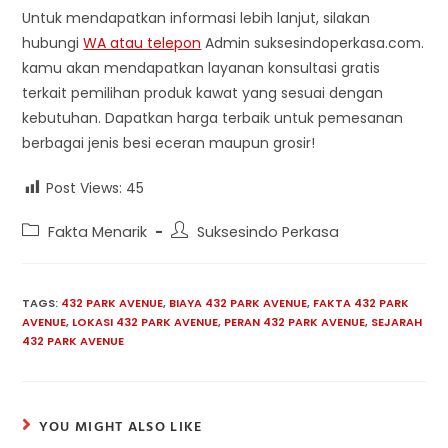
Untuk mendapatkan informasi lebih lanjut, silakan
hubungi
WA atau telepon
Admin suksesindoperkasa.com.
kamu akan mendapatkan layanan konsultasi gratis
terkait pemilihan produk kawat yang sesuai dengan
kebutuhan. Dapatkan harga terbaik untuk pemesanan
berbagai jenis besi eceran maupun grosir!
Post Views:
45
Post
Post
Fakta Menarik
Suksesindo Perkasa
category:
author:
TAGS:
432 PARK AVENUE
,
BIAYA 432 PARK AVENUE
,
FAKTA 432 PARK
AVENUE
,
LOKASI 432 PARK AVENUE
,
PERAN 432 PARK AVENUE
,
SEJARAH
432 PARK AVENUE
YOU MIGHT ALSO LIKE