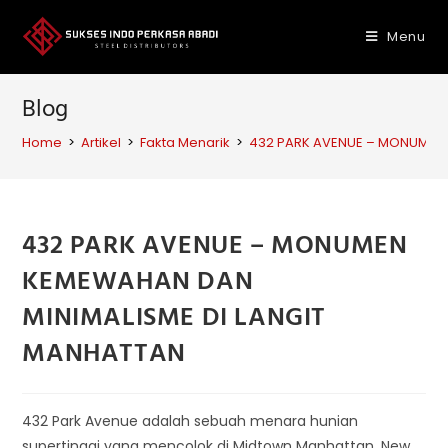
Skip
to
Menu
content
Blog
Home
>
Artikel
>
Fakta Menarik
>
432 PARK AVENUE – MONUMEN 
432 PARK AVENUE – MONUMEN
KEMEWAHAN DAN
MINIMALISME DI LANGIT
MANHATTAN
432 Park Avenue adalah sebuah menara hunian
supertinggi yang mencolok di Midtown Manhattan, New