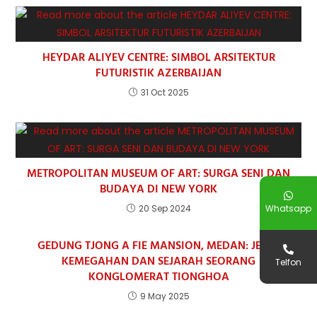
HEYDAR ALIYEV CENTRE: SIMBOL ARSITEKTUR
FUTURISTIK AZERBAIJAN
31 Oct 2025
METROPOLITAN MUSEUM OF ART: SURGA SENI DAN
BUDAYA DI NEW YORK
Whatsapp
20 Sep 2024
GEDUNG TJONG A FIE MANSION, MEDAN: JEJAK
KEMEGAHAN DAN SEJARAH SEORANG
Telfon
KONGLOMERAT TIONGHOA
9 May 2025